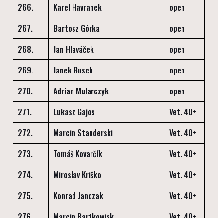
266.
Karel Havranek
open
267.
Bartosz Górka
open
268.
Jan Hlaváček
open
269.
Janek Busch
open
270.
Adrian Mularczyk
open
271.
Lukasz Gajos
Vet. 40+
272.
Marcin Standerski
Vet. 40+
273.
Tomáš Kovarčík
Vet. 40+
274.
Miroslav Kriško
Vet. 40+
275.
Konrad Janczak
Vet. 40+
276.
Marcin Bartkowiak
Vet. 40+