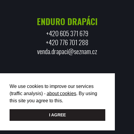
ENDURO DRAPÁCI
+420 605 371 679
+420 776 701 288
venda.drapaci@seznam.cz
We use cookies to improve our services
(traffic analysis) -
about cookies
. By using
this site you agree to this.
Copyright Enduro Drapáci 2026
I AGREE
Made by
LUDdesign