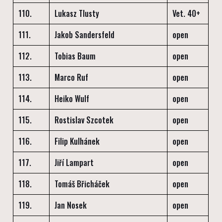
110.
Lukasz Tlusty
Vet. 40+
111.
Jakob Sandersfeld
open
112.
Tobias Baum
open
113.
Marco Ruf
open
114.
Heiko Wulf
open
115.
Rostislav Szcotek
open
116.
Filip Kulhánek
open
117.
Jiří Lampart
open
118.
Tomáš Břicháček
open
119.
Jan Nosek
open