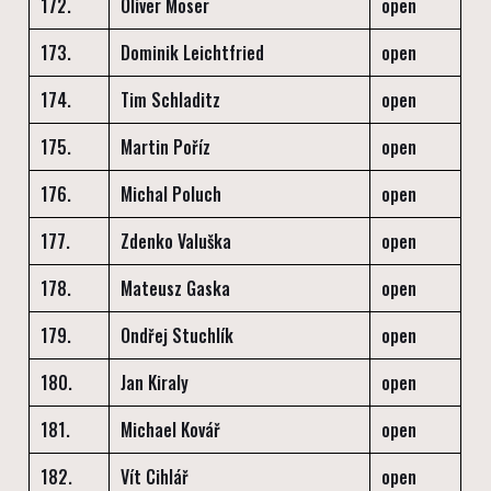
172.
Oliver Moser
open
173.
Dominik Leichtfried
open
174.
Tim Schladitz
open
175.
Martin Poříz
open
176.
Michal Poluch
open
177.
Zdenko Valuška
open
178.
Mateusz Gaska
open
179.
Ondřej Stuchlík
open
180.
Jan Kiraly
open
181.
Michael Kovář
open
182.
Vít Cihlář
open