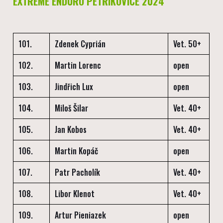
EXTREME ENDURO PETŘÍKOVICE 2024
101.
Zdenek Cyprián
Vet. 50+
102.
Martin Lorenc
open
103.
Jindřich Lux
open
104.
Miloš Šilar
Vet. 40+
105.
Jan Kobos
Vet. 40+
106.
Martin Kopáč
open
107.
Patr Pacholík
Vet. 40+
108.
Libor Klenot
Vet. 40+
109.
Artur Pieniazek
open