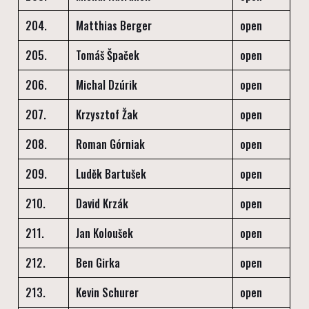
204.
Matthias Berger
open
205.
Tomáš Špaček
open
206.
Michal Dzúrik
open
207.
Krzysztof Žak
open
208.
Roman Górniak
open
209.
Luděk Bartušek
open
210.
David Krzák
open
211.
Jan Koloušek
open
212.
Ben Girka
open
213.
Kevin Schurer
open