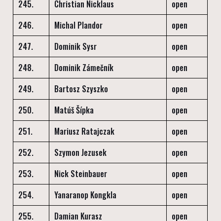
245.
Christian Nicklaus
open
246.
Michal Plandor
open
247.
Dominik Sysr
open
248.
Dominik Zámečník
open
249.
Bartosz Szyszko
open
250.
Matúš Šípka
open
251.
Mariusz Ratajczak
open
252.
Szymon Jezusek
open
253.
Nick Steinbauer
open
254.
Yanaranop Kongkla
open
255.
Damian Kurasz
open