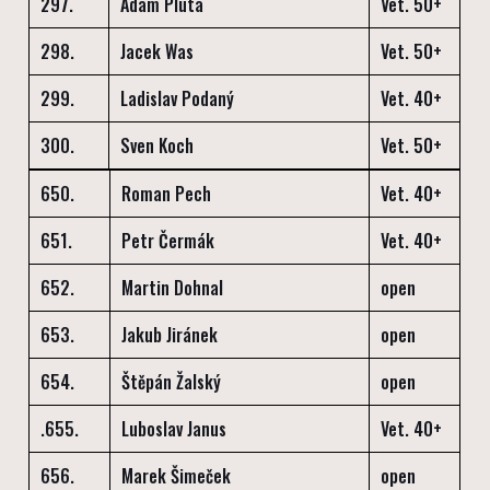
297.
Adam Pluta
Vet. 50+
298.
Jacek Was
Vet. 50+
299.
Ladislav Podaný
Vet. 40+
300.
Sven Koch
Vet. 50+
650.
Roman Pech
Vet. 40+
651.
Petr Čermák
Vet. 40+
652.
Martin Dohnal
open
653.
Jakub Jiránek
open
654.
Štěpán Žalský
open
.655.
Luboslav Janus
Vet. 40+
656.
Marek Šimeček
open