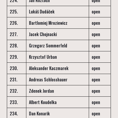
224.
Jan Roztočil
open
225.
Lukáš Dudáček
open
226.
Bartlomiej Mroziewicz
open
227.
Jacek Chojnacki
open
228.
Grzegorz Sommerfeld
open
229.
Krzysztof Urban
open
230.
Aleksander Kaczmarek
open
231.
Andreas Schlosshauer
open
232.
Zdenek Jordan
open
233.
Albert Koudelka
open
234.
Dan Konarik
open