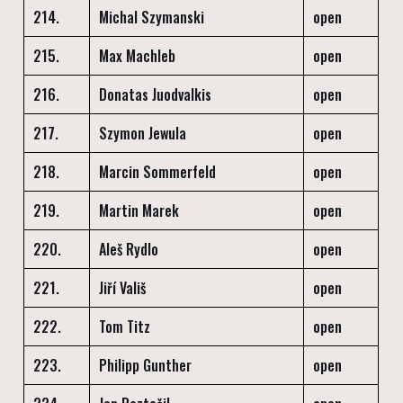
214.
Michal Szymanski
open
215.
Max Machleb
open
216.
Donatas Juodvalkis
open
217.
Szymon Jewula
open
218.
Marcin Sommerfeld
open
219.
Martin Marek
open
220.
Aleš Rydlo
open
221.
Jiří Vališ
open
222.
Tom Titz
open
223.
Philipp Gunther
open