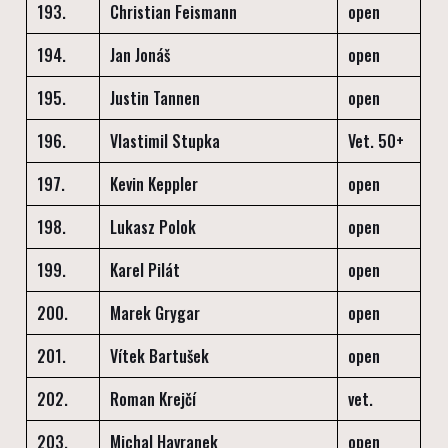
193.
Christian Feismann
open
194.
Jan Jonáš
open
195.
Justin Tannen
open
196.
Vlastimil Stupka
Vet. 50+
197.
Kevin Keppler
open
198.
Lukasz Polok
open
199.
Karel Pilát
open
200.
Marek Grygar
open
201.
Vítek Bartušek
open
202.
Roman Krejčí
vet.
203.
Michal Havranek
open