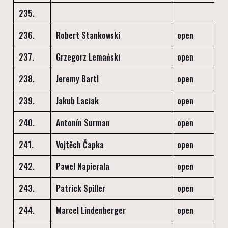
235.
236.
Robert Stankowski
open
237.
Grzegorz Lemański
open
238.
Jeremy Bartl
open
239.
Jakub Laciak
open
240.
Antonín Surman
open
241.
Vojtěch Čapka
open
242.
Pawel Napierala
open
243.
Patrick Spiller
open
244.
Marcel Lindenberger
open